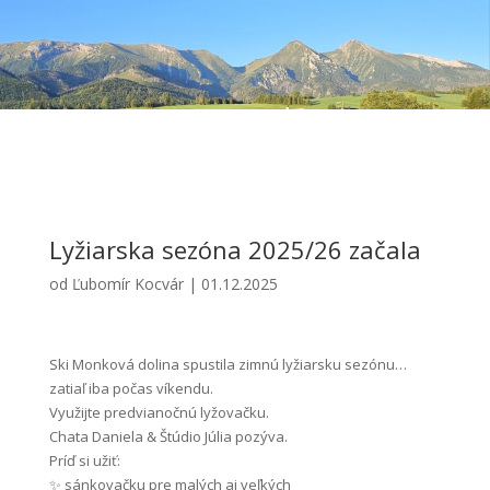
Lyžiarska sezóna 2025/26 začala
od
Ľubomír Kocvár
|
01.12.2025
Ski Monková dolina spustila zimnú lyžiarsku sezónu…
zatiaľ iba počas víkendu.
Využijte predvianočnú lyžovačku.
Chata Daniela & Štúdio Júlia pozýva.
Príď si užiť:
✨ sánkovačku pre malých aj veľkých