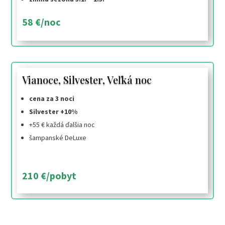
58 €/noc
Vianoce, Silvester, Veľká noc
cena za 3 noci
Silvester +10%
+55 € každá ďalšia noc
šampanské DeLuxe
210 €/pobyt