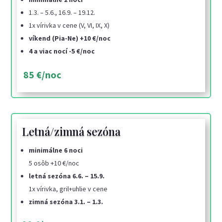
1.3. – 5.6., 16.9. – 19.12.
1x vírivka v cene (V, VI, IX, X)
víkend (Pia-Ne) +10 €/noc
4 a viac nocí -5 €/noc
85 €/noc
Letná/zimná sezóna
minimálne 6 noci
5 osôb +10 €/noc
letná sezóna 6.6. – 15.9.
1x vírivka, gril+uhlie v cene
zimná sezóna 3.1. – 1.3.