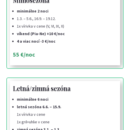
Mimosezóna
minimálne 2 noci
1.3. – 5.6., 16.9. – 19.12.
1x vírivka v cene (V, VI, IX, X)
víkend (Pia-Ne) +10 €/noc
4 a viac nocí -3 €/noc
55 €/noc
Letná/zimná sezóna
minimálne 6 noci
letná sezóna 6.6. – 15.9.
1x vírivka v cene
1x gril+uhlie v cene
zimná sezóna 3.1. – 1.3.