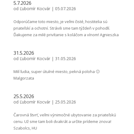
5.7.2026
od
Ľubomír Kocvár
|
05.07.2026
Odporúčame toto miesto, je veľmi čisté, hostitelia sú
priateľskí a ochotní. Strávili sme tam týždeň v pohodlí.
Ďakujeme za milé privítanie s koláčom a vínom! Agnieszka
31.5.2026
od
Ľubomír Kocvár
|
31.05.2026
Milí ľudia, super útulné miesto, pekná poloha 🙂
Malgorzata
25.5.2026
od
Ľubomír Kocvár
|
25.05.2026
Čarovná štvrť, veľmi výnimočné ubytovanie za priateľskú
cenu. Už sme tam boli dvakrát a určite prídeme znova!
Szabolcs, HU